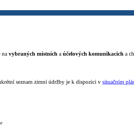
 na
vybraných
místních
a
účelových
komunikacích
a ch
krétní seznam zimní údržby je k dispozici v
situačním pl
le