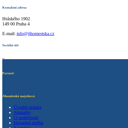
Kontaktní adresa
Hráského 1902
149 00 Praha 4
E-mail:
info@jihomestska.cz
Sociální sítě
Partneři
Jihoměstská majetková
Úvodní stránka
Aktuality
O společnosti
Havarijní služba
Kontakty