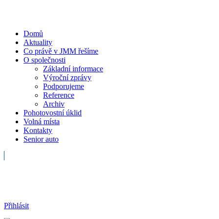
Domů
Aktuality
Co právě v JMM řešíme
O společnosti
Základní informace
Výroční zprávy
Podporujeme
Reference
Archiv
Pohotovostní úklid
Volná místa
Kontakty
Senior auto
Havarijní služba
Přihlásit