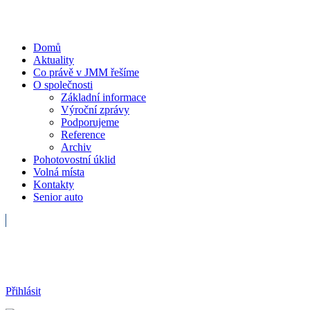
Domů
Aktuality
Co právě v JMM řešíme
O společnosti
Základní informace
Výroční zprávy
Podporujeme
Reference
Archiv
Pohotovostní úklid
Volná místa
Kontakty
Senior auto
Havarijní služba
Přihlásit