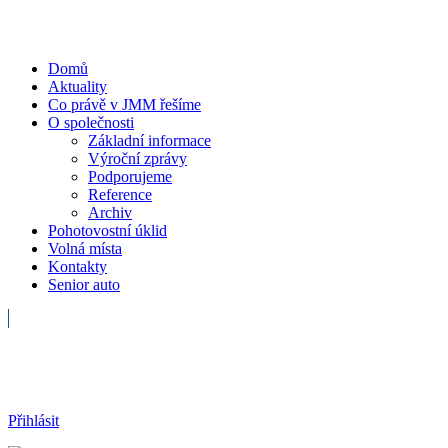
Domů
Aktuality
Co právě v JMM řešíme
O společnosti
Základní informace
Výroční zprávy
Podporujeme
Reference
Archiv
Pohotovostní úklid
Volná místa
Kontakty
Senior auto
Havarijní služba
Přihlásit