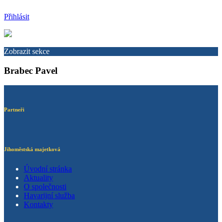
Přihlásit
Zobrazit sekce
Brabec Pavel
Partneři
Jihoměstská majetková
Úvodní stránka
Aktuality
O společnosti
Havarijní služba
Kontakty