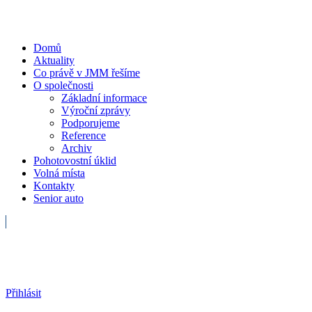
Domů
Aktuality
Co právě v JMM řešíme
O společnosti
Základní informace
Výroční zprávy
Podporujeme
Reference
Archiv
Pohotovostní úklid
Volná místa
Kontakty
Senior auto
Havarijní služba
Přihlásit