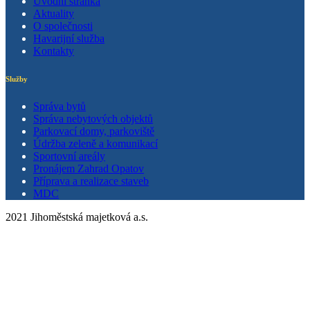
Úvodní stránka
Aktuality
O společnosti
Havarijní služba
Kontakty
Služby
Správa bytů
Správa nebytových objektů
Parkovací domy, parkoviště
Údržba zeleně a komunikací
Sportovní areály
Pronájem Zahrad Opatov
Příprava a realizace staveb
MDC
2021 Jihoměstská majetková a.s.